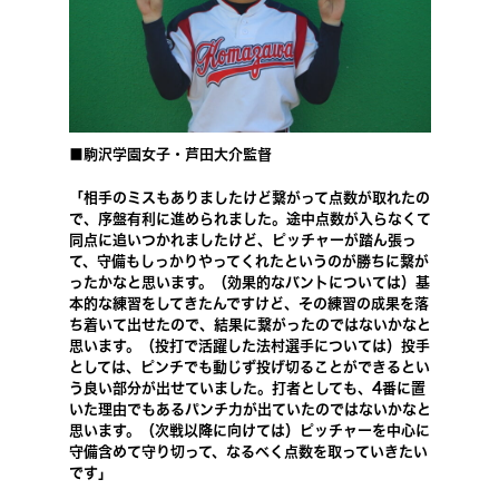
■駒沢学園女子・芦田大介監督
「相手のミスもありましたけど繋がって点数が取れたの
で、序盤有利に進められました。途中点数が入らなくて
同点に追いつかれましたけど、ピッチャーが踏ん張っ
て、守備もしっかりやってくれたというのが勝ちに繋が
ったかなと思います。（効果的なバントについては）基
本的な練習をしてきたんですけど、その練習の成果を落
ち着いて出せたので、結果に繋がったのではないかなと
思います。（投打で活躍した法村選手については）投手
としては、ピンチでも動じず投げ切ることができるとい
う良い部分が出せていました。打者としても、4番に置
いた理由でもあるパンチ力が出ていたのではないかなと
思います。（次戦以降に向けては）ピッチャーを中心に
守備含めて守り切って、なるべく点数を取っていきたい
です」