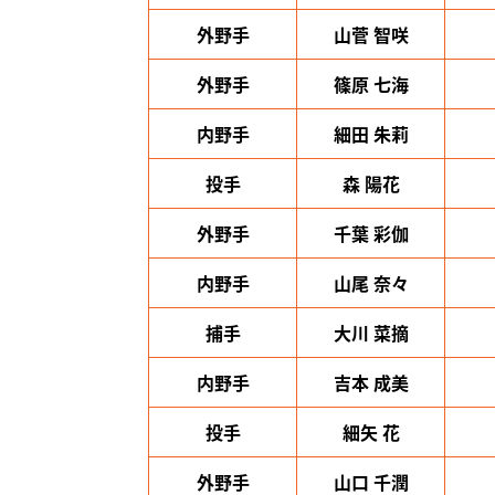
外野手
山菅 智咲
外野手
篠原 七海
内野手
細田 朱莉
投手
森 陽花
外野手
千葉 彩伽
内野手
山尾 奈々
捕手
大川 菜摘
内野手
吉本 成美
投手
細矢 花
外野手
山口 千潤