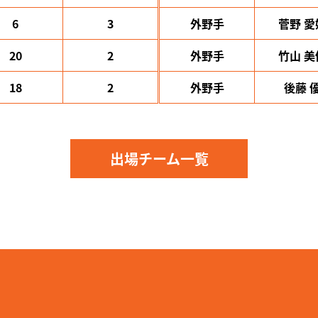
6
3
外野手
菅野 愛
20
2
外野手
竹山 美
18
2
外野手
後藤 
出場チーム一覧