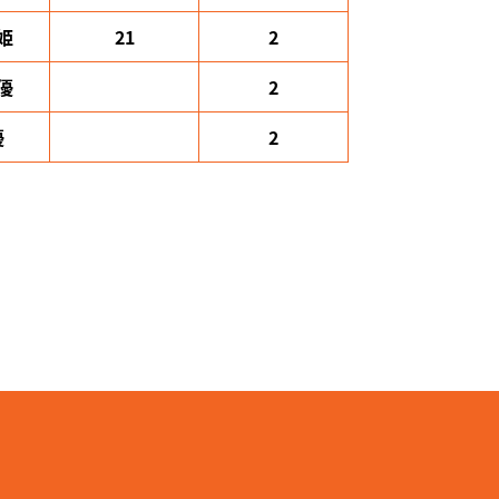
姫
21
2
優
2
優
2