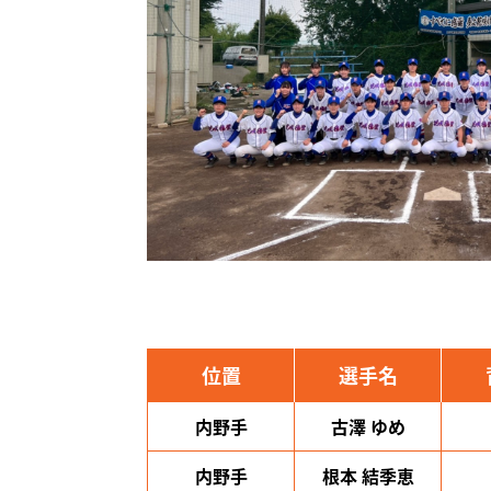
位置
選手名
内野手
古澤 ゆめ
内野手
根本 結季恵