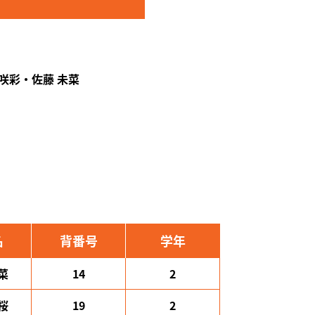
 咲彩・佐藤 未菜
名
背番号
学年
菜
14
2
桜
19
2