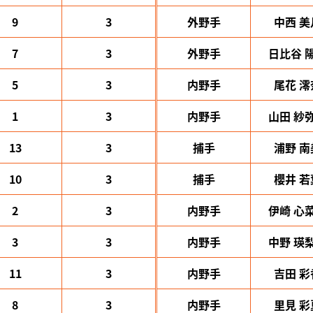
9
3
外野手
中西 美
7
3
外野手
日比谷 
5
3
内野手
尾花 澪
1
3
内野手
山田 紗
13
3
捕手
浦野 南
10
3
捕手
櫻井 若
2
3
内野手
伊崎 心
3
3
内野手
中野 瑛
11
3
内野手
吉田 彩
8
3
内野手
里見 彩