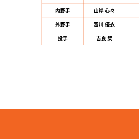
内野手
山岸 心々
外野手
富川 優衣
投手
吉良 栞