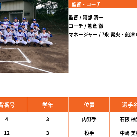
監督・コーチ
監督 / 阿部 清一
コーチ / 熊倉 徹
マネージャー / ?永 実央・船津
背番号
学年
位置
選手
4
3
内野手
石阪 柚
12
3
投手
中嶋 美