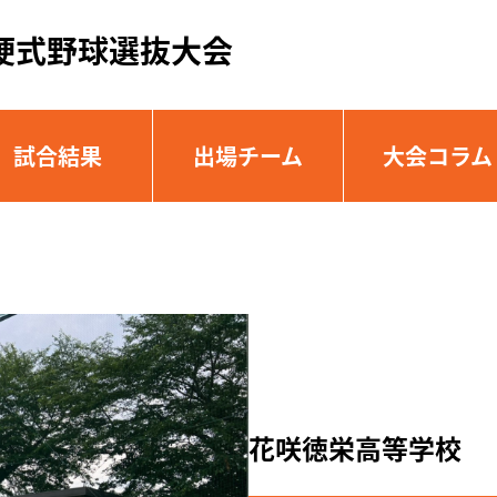
硬式野球選抜大会
試合結果
出場チーム
大会コラム
花咲徳栄高等学校