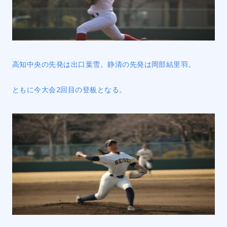
高知中央の先発は出口葉雪。静清の先発は岡部結里羽。
ともに今大会2回目の登板となる。