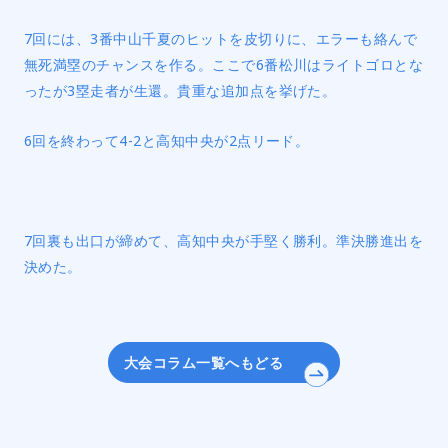
7回には、3番中山千夏のヒットを皮切りに、エラーも絡んで
無死満塁のチャンスを作る。ここで6番松川はライトゴロとな
ったが3塁走者が生還。貴重な追加点を挙げた。
6回を終わって4-2と高知中央が2点リード。
7回裏も出口が締めて、高知中央が手堅く勝利。準決勝進出を
決めた。
大会コラム一覧へもどる