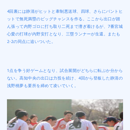
4回裏には静清がヒットと牽制悪送球、四球、さらにバントヒ
ットで無死満塁のビッグチャンスを作る。ここから出口が踏
ん張って内野ゴロに打ち取り二死まで漕ぎ着けるが、7番宮城
心愛の打球が内野安打となり、三塁ランナーが生還。またも
2-2の同点に追いついた。
1点を争う好ゲームとなり、試合展開がどちらに転ぶか分から
ない。高知中央の出口は力投を続け、4回から登板した静清の
浅野桃夢も要所を締めて凌いでいく。