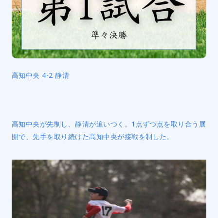
高知中央 4-2 静清
高知中央が先制し、静清が追いつく。1点ずつ点を取り合う展
開で、先手を取り続けた高知中央が接戦を制した。