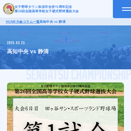
女子野球タウン加須市合併15周年記念
第26回全国高等学校女子硬式野球選抜大会
HOME
大会コラム一覧
高知中央 vs 静清
2025.03.23
高知中央 vs 静清