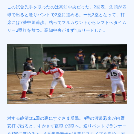
この試合先手を取ったのは高知中央だった。2回表、先頭が四
球で出ると送りバントで2塁に進める。一死2塁となって、打
席には7番中薗莉歩。粘ってフルカウントからレフトへタイム
リー2塁打を放つ。高知中央がまず1点リードした。
対する静清は2回の裏にすぐさま反撃。4番の渡邉彩来が内野
安打で出ると、すかさず盗塁で2塁へ。送りバントでランナー
を3塁に進めると、6番渡邊雛子が見事にスクイズを決め、同