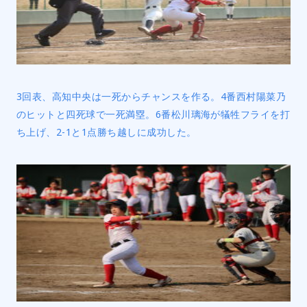
3回表、高知中央は一死からチャンスを作る。4番西村陽菜乃
のヒットと四死球で一死満塁。6番松川璃海が犠牲フライを打
ち上げ、2-1と1点勝ち越しに成功した。