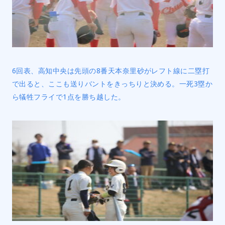
6回表、高知中央は先頭の8番天本奈里砂がレフト線に二塁打
で出ると、ここも送りバントをきっちりと決める。一死3塁か
ら犠牲フライで1点を勝ち越した。