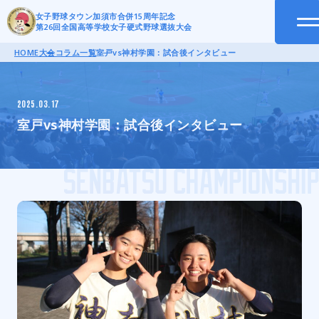
女子野球タウン加須市合併15周年記念
第26回全国高等学校女子硬式野球選抜大会
HOME
大会コラム一覧
室戸vs神村学園：試合後インタビュー
2025.03.17
室戸vs神村学園：試合後インタビュー