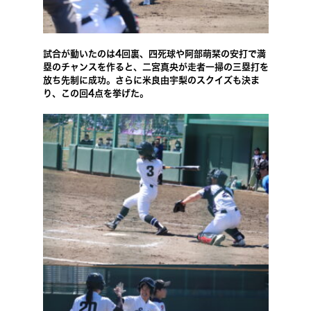
試合が動いたのは4回裏、四死球や阿部萌栞の安打で満
塁のチャンスを作ると、二宮真央が走者一掃の三塁打を
放ち先制に成功。さらに米良由宇梨のスクイズも決ま
り、この回4点を挙げた。