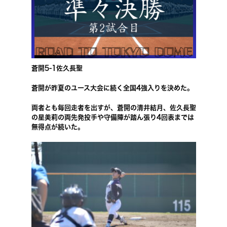
蒼開5-1佐久長聖
蒼開が昨夏のユース大会に続く全国4強入りを決めた。
両者とも毎回走者を出すが、蒼開の清井結月、佐久長聖
の星美莉の両先発投手や守備陣が踏ん張り4回表までは
無得点が続いた。