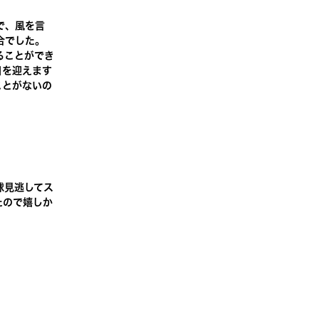
で、風を言
合でした。
ることができ
目を迎えます
ことがないの
球見逃してス
たので嬉しか