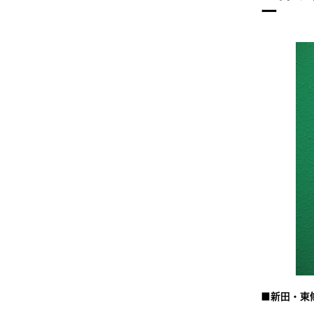
ー
■新田・東