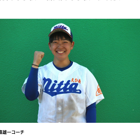
條雄一コーチ