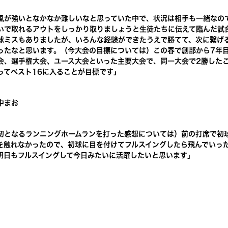
風が強いとなかなか難しいなと思っていた中で、状況は相手も一緒なの
いで取れるアウトをしっかり取りましょうと生徒たちに伝えて臨んだ試
球ミスもありましたが、いろんな経験ができたうえで勝てて、次に繋げ
ったなと思います。（今大会の目標については）この春で創部から7年
会、選手権大会、ユース大会といった主要大会で、同一大会で2勝した
ってベスト16に入ることが目標です」
中まお
初となるランニングホームランを打った感想については）前の打席で初
を触れなかったので、初球に目を付けてフルスイングしたら飛んでいっ
明日もフルスイングして今日みたいに活躍したいと思います」