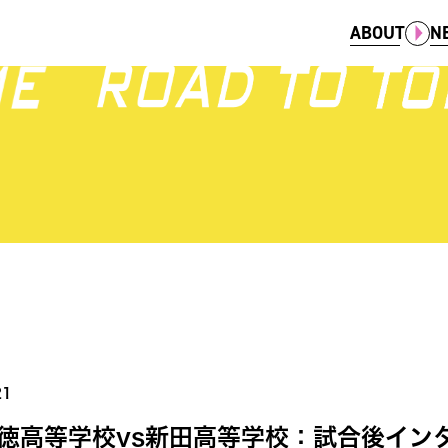
ABOUT
N
21
徳高等学校vs新田高等学校：試合後イン