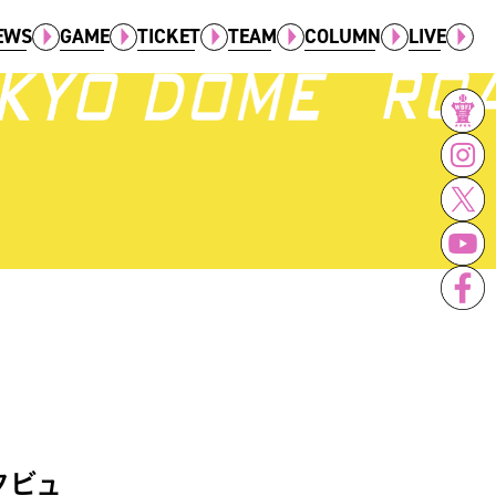
EWS
GAME
TICKET
TEAM
COLUMN
LIVE
タビュ